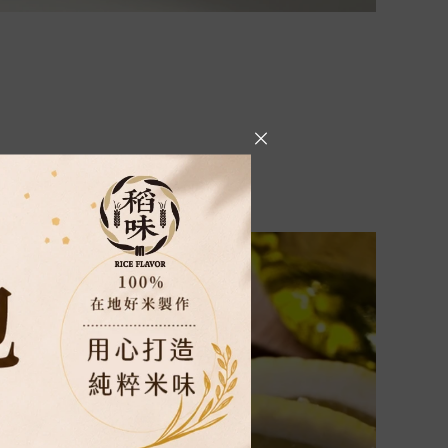
飯勺輕輕拌勻，讓多餘水分散發。