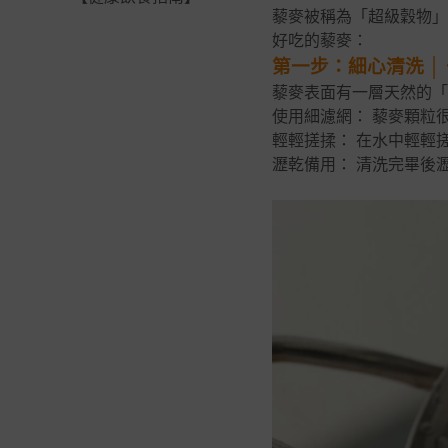
藜麥被稱為「超級穀物」
好吃的藜麥：
第一步：細心清洗 │
藜麥表面有一層天然的「
使用細濾網： 藜麥顆粒
輕輕搓揉： 在水中輕輕
瀝乾備用： 清洗完畢後