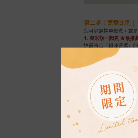
第二步：烹煮比例 │
您可以選擇單獨煮，或是
1. 與米飯一起煮 ★最
這最符合「稻味餐桌」的
比例建議： 米：藜麥 = 
水量： 照平時煮飯的水量
做法▶▶▶將洗淨的米與