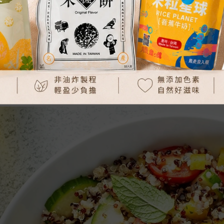
沙拉或配菜
：1.5。
跳起後悶 10 分鐘。
 12-15 分鐘，直到藜麥呈現「半透明狀」且外圈出現一圈可