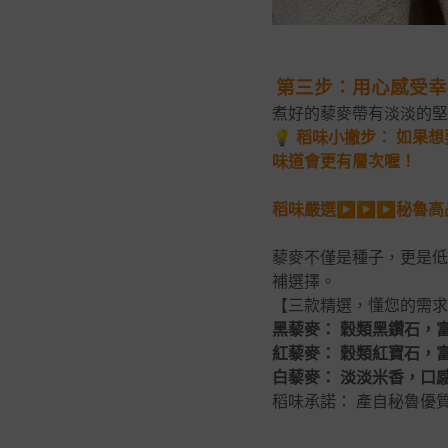
第三步：用心感受幸
煮好的藜麥帶有淡淡的堅
💡
稻味小撇步： 如果想
味道會更有層次喔！
稻味嚴選▶▶▶秘魯高品
藜麥不僅是種子，更是低
補選擇。
【三款精選，懂您的需求
黑藜麥： 穀類黑鑽石，
紅藜麥： 穀類紅寶石，
白藜麥： 淡淡米香，口
稻味承諾： 產自秘魯優