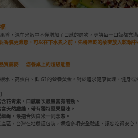
福
果香，混在米飯中不僅增加了口感的層次，更讓每一口飯都充滿
要香氣更濃郁，可以在下水煮之前，先將瀝乾的藜麥放入乾鍋中小
質藜麥 — 您餐桌上的超級能量
碳水、高蛋白、低 GI 的營養黃金。對於追求健康管理、健身
】
富含花青素，口感層次最豐富有嚼勁。
富含天然纖維，帶有獨特堅果風味。
感細緻，最適合與白米一同烹煮。
質產區，台灣在地嚴謹包裝，通過多項安全驗證，讓您吃得安心