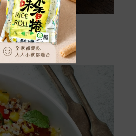
愛的小白鬚（胚芽）即可。