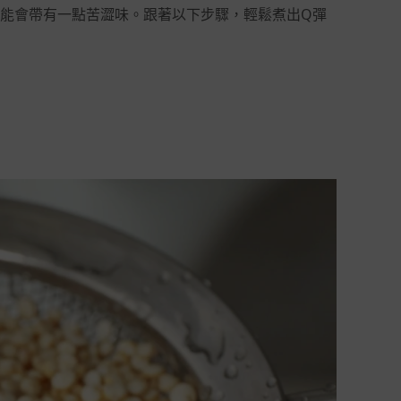
能會帶有一點苦澀味。跟著以下步驟，輕鬆煮出Q彈
。