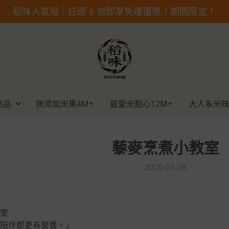
稻味人氣組｜任選 6 包即享免運優惠！期間限定！
商品
無添加米果4M+
最愛米點心12M+
大人系米味
藜麥烹煮小教室
2026-01-08
室
陪伴都更有營養。」