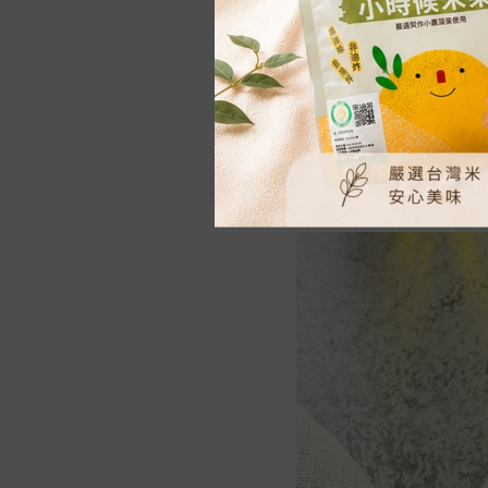
2. 單獨烹煮 ★適合做
黃金比例： 藜麥：水 = 1
做法▶▶▶
電鍋： 外鍋加 1 杯水，
瓦斯爐： 水滾後轉小火煮