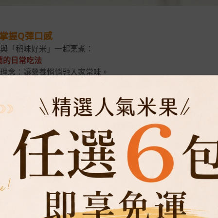
 掌握Q彈口感
與「稻味好米」一起烹煮：
推薦的日常吃法
理念：讓營養悄悄融入家常味。
4：1 或 5：1（可依個人喜好調整）。
即可，若擔心太乾，可額外多加 20-30ml 的水。
藜麥混合，按下電鍋開關。跳起後「悶 10-15 分鐘」，再用