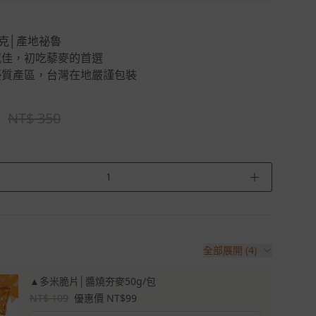
公克│產地祕魯
感佳，初吃藜麥的首選
優質產區，台灣在地嚴謹包裝
NT$ 350
＋
全部展開 (4)
▲多米脆片│醬燒夯麥50g/包
NT$ 109
優惠價 NT$99