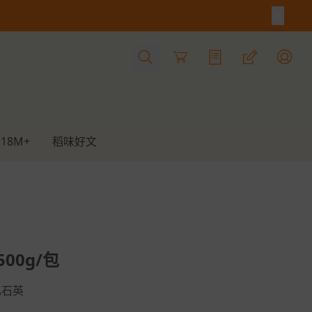
Cart
18M+
稻味好文
00g/包
乳石英