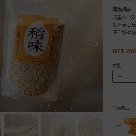
商品摘要
淨重500
米香氣口
產自秘魯
NT$
250
數量
－
加購商品