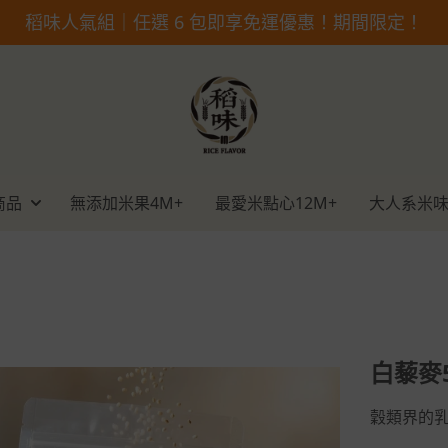
稻味人氣組｜任選 6 包即享免運優惠！期間限定！
商品
無添加米果4M+
最愛米點心12M+
大人系米味
白藜麥5
穀類界的