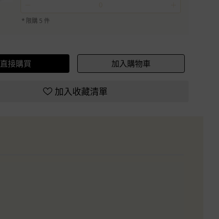
－
＋
*
限購 5 件
直接購買
加入購物車
加入收藏清單