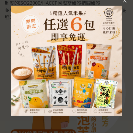
制度的ISO22000/HACCP國際雙驗證把關驗證
並於2010年榮獲全國十大經典好米獎的肯定、2012年績優
稻米產銷專業區殊榮之台灣在地好米。