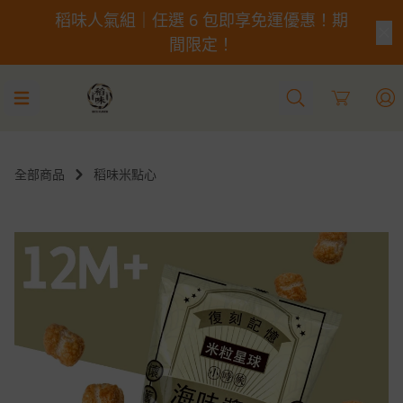
稻味人氣組｜任選 6 包即享免運優惠！期
間限定！
Cart
全部商品
稻味米點心