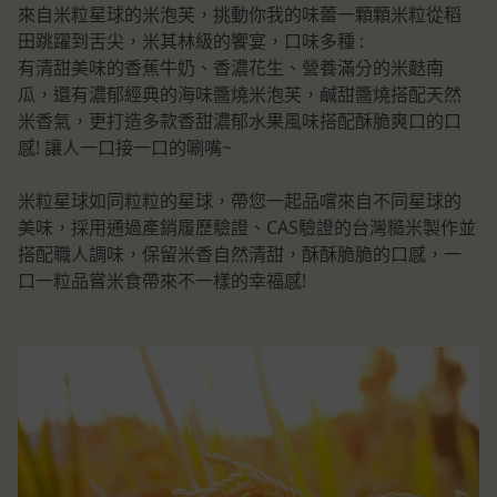
來自米粒星球的米泡芙，挑動你我的味蕾一顆顆米粒從稻
田跳躍到舌尖，米其林級的饗宴，口味多種 :
有清甜美味的香蕉牛奶、香濃花生、營養滿分的米麩南
瓜，還有濃郁經典的海味醬燒米泡芙，鹹甜醬燒搭配天然
米香氣，更打造多款香甜濃郁水果風味搭配酥脆爽口的口
感! 讓人一口接一口的唰嘴~
米粒星球如同粒粒的星球，帶您一起品嚐來自不同星球的
美味，採用通過產銷履歷驗證、CAS驗證的台灣糙米製作並
搭配職人調味，保留米香自然清甜，酥酥脆脆的口感，一
口一粒品嘗米食帶來不一樣的幸福感!