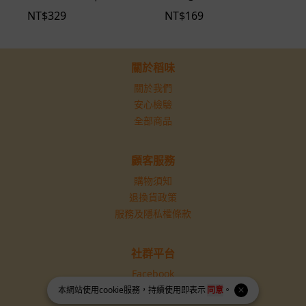
12包入
NT$
329
NT$
169
關於稻味
關於我們
安心檢驗
全部商品
顧客服務
購物須知
退換貨政策
服務及隱私權條款
社群平台
Facebook
Instagram
本網站使用
cookie
服務，持續使用即表示
同意
。