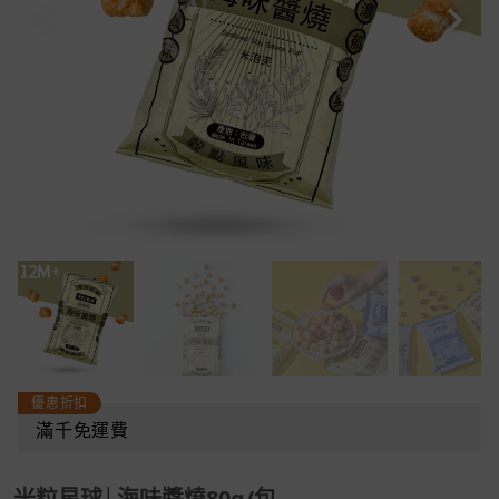
優惠折扣
滿千免運費
米粒星球│海味醬燒80g/包