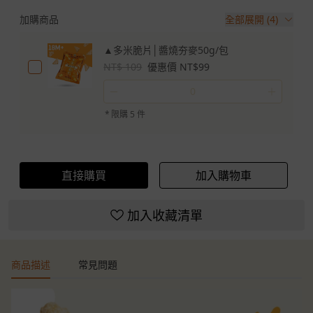
加購商品
全部展開 (4)
▲多米脆片│醬燒夯麥50g/包
NT$ 109
優惠價 NT$99
－
＋
*
限購 5 件
直接購買
加入購物車
加入收藏清單
商品描述
常見問題