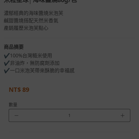
濃郁經典的海味醬燒米泡芙
鹹甜醬燒搭配天然米香氣
產銷履歷米泡芙點心
商品摘要
✔100%台灣糙米使用
✔非油炸，無防腐劑添加
✔一口米泡芙帶來酥脆的幸福感
NT$
89
數量
－
＋