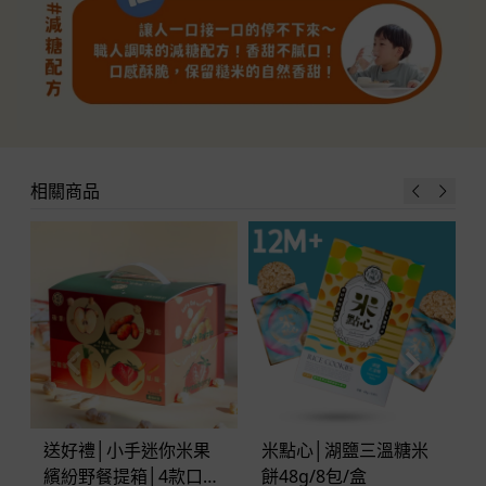
相關商品
送好禮│小手迷你米果
米點心│湖鹽三溫糖米
繽紛野餐提箱│4款口味
餅48g/8包/盒