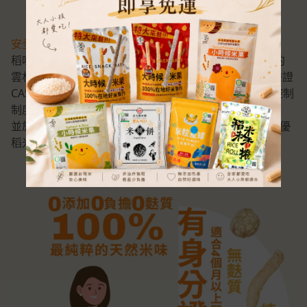
安全、健康、美味
稻味以嚴謹的態度與現代化的經營管理，推廣優質美味的
雲林在地濁水好米，生產的稻米過程經過TAP產銷履歷驗證
CAS優良食品驗證及世界各國公認目前最佳的食品安全控制
制度的ISO22000/HACCP國際雙驗證把關驗證
並於2010年榮獲全國十大經典好米獎的肯定、2012年績優
稻米產銷專業區殊榮之台灣在地好米。