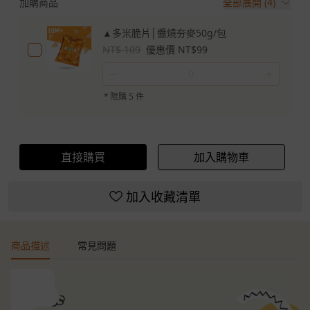
加購商品
全部展開 (4)
▲多米脆片│醬燒夯麥50g/包
NT$ 109
優惠價 NT$99
－
＋
*
限購 5 件
直接購買
加入購物車
加入收藏清單
商品描述
常見問題