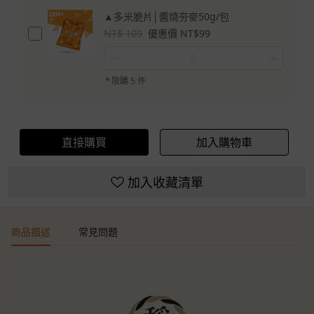
▲多米脆片│醬燒夯麥50g/包
NT$ 109
優惠價 NT$99
－
＋
*
限購 5 件
直接購買
加入購物車
加入收藏清單
商品描述
常見問題