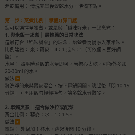
瀝乾備用： 清洗完畢後瀝乾水分，準備下鍋。
第二步：烹煮比例 │ 掌握Q彈口感
您可以選擇單獨煮，或是與「稻味好米」一起烹煮：
1. 與米飯一起煮 │ 最推薦的日常吃法
這最符合「稻味餐桌」的理念：讓營養悄悄融入家常味。
比例建議： 米：藜麥 = 4：1 或 5：1（可依個人喜好調
整）。
水量： 照平時煮飯的水量即可，若擔心太乾，可額外多加
20-30ml 的水。
做法▶
將洗淨的米與藜麥混合，按下電鍋開關。跳起後「悶 10-15
分鐘」，再用飯勺輕輕拌勻，讓多餘水分散發。
2. 單獨烹煮 │ 適合做沙拉或配菜
黃金比例： 藜麥：水 = 1：1.5。
做法▶
電鍋： 外鍋加 1 杯水，跳起後悶 10 分鐘。