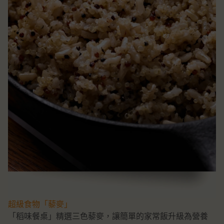
超級食物「藜麥」
「稻味餐桌」精選三色藜麥，讓簡單的家常飯升級為營養