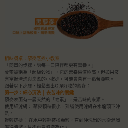
稻味餐桌：藜麥烹煮小教室
「簡單的步驟，讓每一口陪伴都更有營養。」
藜麥被稱為「超級穀物」，它的營養價值極高，但如果沒
有掌握清洗與烹煮的小撇步，可能會帶有一點苦澀味。
跟著以下步驟，輕鬆煮出Q彈好吃的藜麥：
第一步：細心清洗 │ 去苦味的關鍵
藜麥表面有一層天然的「皂素」，是苦味的來源。
使用細濾網： 藜麥顆粒很小，建議使用濾網在水龍頭下沖
洗。
輕輕搓揉： 在水中輕輕搓揉顆粒，直到沖洗出的水從混濁
變得清澈，且不再冒泡泡為止。