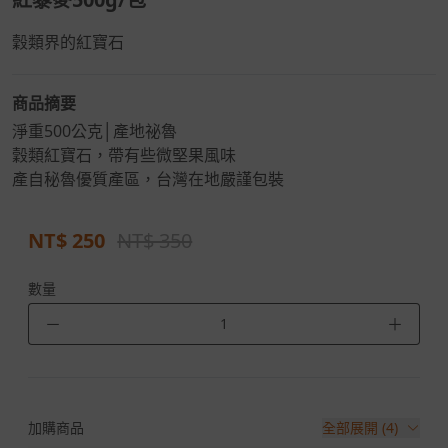
穀類界的紅寶石
商品摘要
淨重500公克│產地祕魯
穀類紅寶石，帶有些微堅果風味
產自秘魯優質產區，台灣在地嚴謹包裝
NT$
250
NT$ 350
數量
－
＋
加購商品
全部展開 (4)