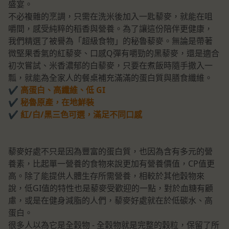
盛宴。
不必複雜的烹調，只需在洗米後加入一匙藜麥，就能在咀
嚼間，感受純粹的稻香與營養。為了讓這份陪伴更健康，
我們精選了被譽為「超級食物」的秘魯藜麥。無論是帶著
微堅果香氣的紅藜麥、口感Q彈有嚼勁的黑藜麥，還是適合
初次嘗試、米香濃郁的白藜麥，只要在煮飯時隨手撒入一
瓢，就能為全家人的餐桌補充滿滿的蛋白質與膳食纖維。
✔ 高蛋白、高纖維、低 GI
✔ 秘魯原產，在地鮮裝
✔ 紅/白/黑三色可選，滿足不同口感
藜麥好處不只是因為豐富的蛋白質，也因為含有多元的營
養素，比起單一營養的食物來說更加有營養價值，CP值更
高。除了能提供人體生存所需營養，相較於其他穀物來
說，低GI值的特性也是藜麥受歡迎的一點，對於血糖有顧
慮，或是在健身減脂的人們，藜麥好處就在於低碳水、高
蛋白。
很多人以為它是全穀物 - 全穀物就是完整的穀粒，保留了所