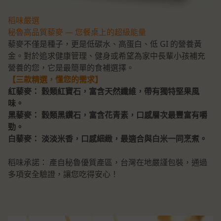
稻味嚴選
秘魯高品質藜麥 — 您餐桌上的超級能量
藜麥不僅是種子，更是低碳水、高蛋白、低 GI 的營養黃
金。對於追求健康管理、健身或希望為家中長輩小孩補充
營養的您，它是最簡單的食補選擇。
【三款精選，懂您的需求】
紅藜麥： 穀類紅寶石，富含天然纖維，帶有獨特堅果風
味。
黑藜麥： 穀類黑鑽石，富含花青素，口感層次最豐富有嚼
勁。
白藜麥： 淡淡米香，口感細緻，最適合與白米一同烹煮。
稻味承諾： 產自秘魯優質產區，台灣在地嚴謹包裝，通過
多項安全驗證，讓您吃得安心！