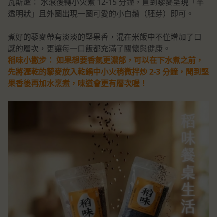
瓦斯爐： 水滾後轉小火煮 12-15 分鐘，直到藜麥呈現「半
透明狀」且外圈出現一圈可愛的小白鬚（胚芽）即可。
煮好的藜麥帶有淡淡的堅果香，混在米飯中不僅增加了口
感的層次，更讓每一口飯都充滿了關懷與健康。
稻味小撇步： 如果想要香氣更濃郁，可以在下水煮之前，
先將瀝乾的藜麥放入乾鍋中小火稍微拌炒 2-3 分鐘，聞到堅
果香後再加水烹煮，味道會更有層次喔！