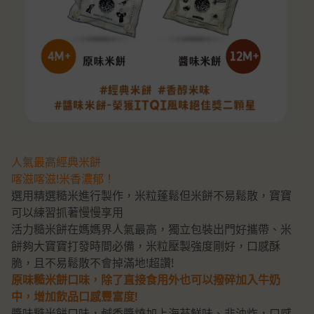
人氣最高經典米餅
喀滋喀滋!米香濃郁！
選用精選糙米進行製作，米粒蓬鬆但米餅不易鬆散，寶寶
可以練習抓著慢慢享用
活力糙米餅在媽媽界人氣最高，獨立包裝出門好攜帶、米
餅夠大寶寶打發時間必備，米粒壓製強度剛好，口感酥
脆，且不易鬆散不會掉滿地!超讚!
原味糙米餅口味，除了直接食用外也可以撥碎加入牛奶
中，增加飲品口感豐富度!
醬味糙米餅口味，鹹香醬燒加上海苔鮮味、非油炸，口感