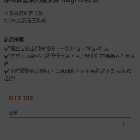
人氣最高經典米餅
100%產銷履歷糙米
商品摘要
✔獨立包裝出門好攜帶，一袋10包，每包2片裝
✔寶寶可以練習抓著慢慢享用，活力糙米餅在媽媽界人氣最
高
✔米粒壓製強度剛好，口感酥脆，且不易鬆散不會掉滿地!
超讚!
NT$
199
數量
－
＋