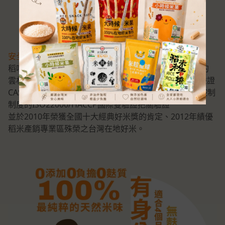
安全、健康、美味
稻味以嚴謹的態度與現代化的經營管理，推廣優質美味的
雲林在地濁水好米，生產的稻米過程經過TAP產銷履歷驗證
CAS優良食品驗證及世界各國公認目前最佳的食品安全控制
制度的ISO22000/HACCP國際雙驗證把關驗證
並於2010年榮獲全國十大經典好米獎的肯定、2012年績優
稻米產銷專業區殊榮之台灣在地好米。