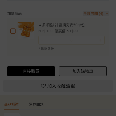
加購商品
全部展開 (4)
▲多米脆片│醬燒夯麥50g/包
NT$ 109
優惠價 NT$99
－
＋
*
限購 5 件
直接購買
加入購物車
加入收藏清單
商品描述
常見問題