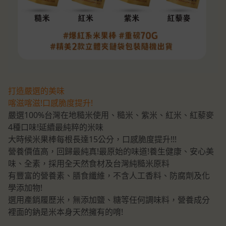
打造嚴選的美味
喀滋喀滋!口感脆度提升!
嚴選100%台灣在地糙米使用、糙米、紫米、紅米、紅藜麥
4種口味!延續最純粹的米味
大時候米果棒每根長達15公分，口感脆度提升!!!
營養價值高，回歸最純真!最原始的味道!養生健康、安心美
味、全素，採用全天然食材及台灣純糙米原料
有豐富的營養素、膳食纖維，不含人工香料、防腐劑及化
學添加物!
選用產銷履歷米，無添加鹽、糖等任何調味料，營養成分
裡面的鈉是米本身天然擁有的唷!