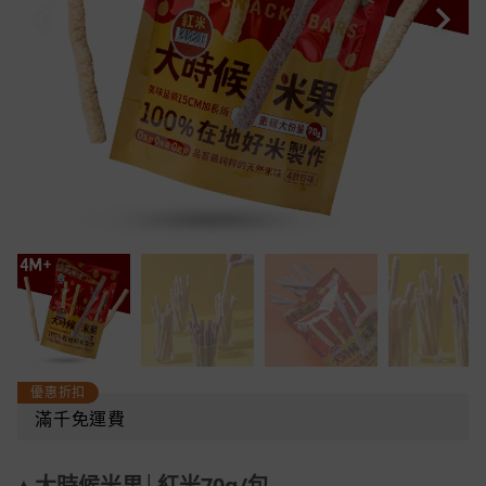
優惠折扣
滿千免運費
▲大時候米果│紅米70g/包