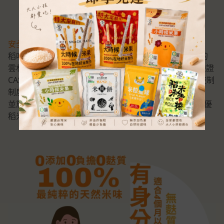
安全、健康、美味
稻味以嚴謹的態度與現代化的經營管理，推廣優質美味的
雲林在地濁水好米，生產的稻米過程經過TAP產銷履歷驗證
CAS優良食品驗證及世界各國公認目前最佳的食品安全控制
制度的ISO22000/HACCP國際雙驗證把關驗證
並於2010年榮獲全國十大經典好米獎的肯定、2012年績優
稻米產銷專業區殊榮之台灣在地好米。