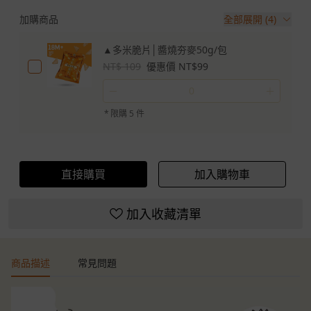
加購商品
全部展開 (4)
▲多米脆片│醬燒夯麥50g/包
NT$ 109
優惠價 NT$99
－
＋
*
限購 5 件
直接購買
加入購物車
加入收藏清單
商品描述
常見問題