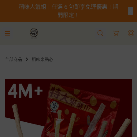
稻味人氣組｜任選 6 包即享免運優惠！期
間限定！
Cart
全部商品
稻味米點心