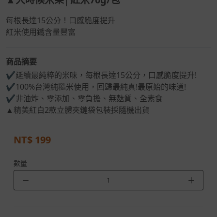
每根長達15公分！口感脆度提升
紅米使用鐵含量豐富
商品摘要
✔延續最純粹的米味，每根長達15公分，口感脆度提升!
✔100%台灣純糙米使用，回歸最純真!最原始的味道!
✔非油炸、零添加、零負擔、無麩質、全素食
▲精美紅白2款立體夾鏈袋包裝採隨機出貨
NT$
199
數量
－
＋