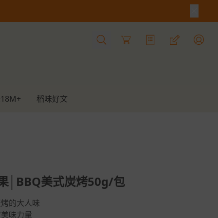
Cart
18M+
稻味好文
果│BBQ美式炭烤50g/包
炭烤的大人味
宙美味力量