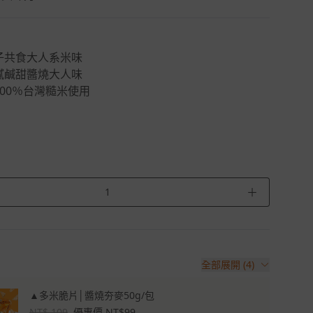
子共食大人系米味
膩鹹甜醬燒大人味
00％台灣糙米使用
＋
全部展開 (4)
▲多米脆片│醬燒夯麥50g/包
NT$ 109
優惠價 NT$99