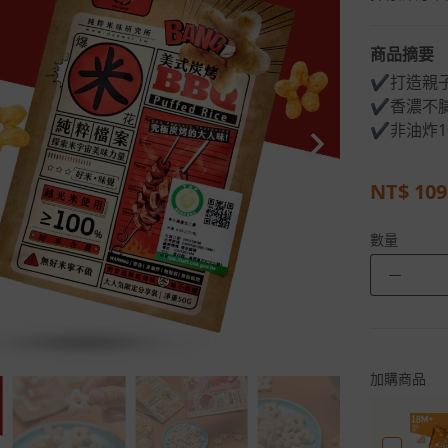
商品摘要
✔打造親
✔香濃不
✔非油炸1
NT$
109
數量
－
加購商品