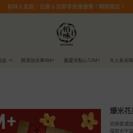
稻味人氣組｜任選 6 包即享免運優惠！期間限定！
商品
無添加米果4M+
最愛米點心12M+
大人系米味
爆米花
究極香濃
探索米宇