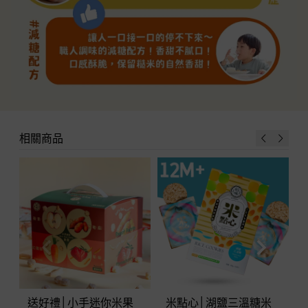
相關商品
送好禮│小手迷你米果
米點心│湖鹽三溫糖米