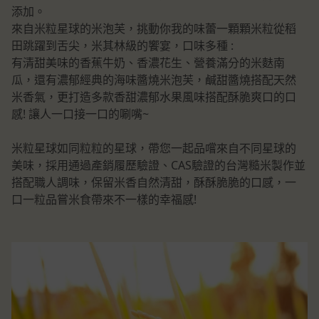
添加。
來自米粒星球的米泡芙，挑動你我的味蕾一顆顆米粒從稻
田跳躍到舌尖，米其林級的饗宴，口味多種 :
有清甜美味的香蕉牛奶、香濃花生、營養滿分的米麩南
瓜，還有濃郁經典的海味醬燒米泡芙，鹹甜醬燒搭配天然
米香氣，更打造多款香甜濃郁水果風味搭配酥脆爽口的口
感! 讓人一口接一口的唰嘴~
米粒星球如同粒粒的星球，帶您一起品嚐來自不同星球的
美味，採用通過產銷履歷驗證、CAS驗證的台灣糙米製作並
搭配職人調味，保留米香自然清甜，酥酥脆脆的口感，一
口一粒品嘗米食帶來不一樣的幸福感!