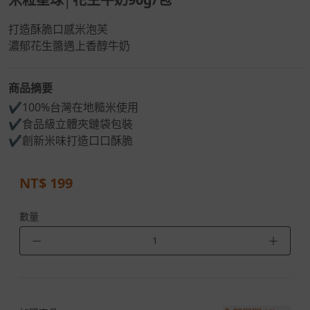
打造酥脆口感米泡芙
濃郁花生醬遇上香醇牛奶
商品摘要
✔100%台灣在地糙米使用
✔食品級立體夾鏈袋包裝
✔創新米味打造口口酥脆
NT$
199
數量
－
＋