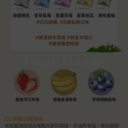
口口酥脆!甜蜜滋味!
米粒星球採用台灣糙米原料製成，非油炸食品，無防腐劑