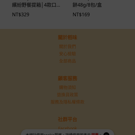
繽紛野餐提箱│4款口味
餅48g/8包/盒
12包入
NT$
329
NT$
169
關於稻味
關於我們
安心檢驗
全部商品
顧客服務
購物須知
退換貨政策
服務及隱私權條款
社群平台
Facebook