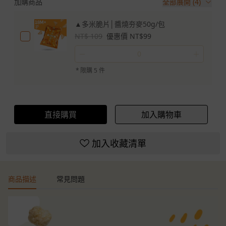
加購商品
全部展開 (4)
▲多米脆片│醬燒夯麥50g/包
NT$ 109
優惠價 NT$99
－
＋
*
限購 5 件
直接購買
加入購物車
加入收藏清單
商品描述
常見問題