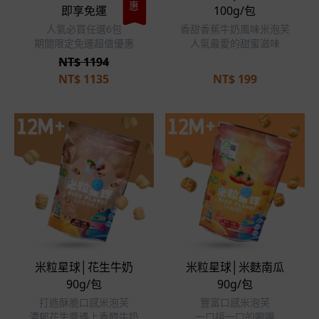
優惠
即享免運
100g/包
人氣必買任選6包
香甜香蕉牛奶風味米泡芙
期間限定免運超值優惠
人氣最愛的甜蜜滋味
NT$ 1194
NT$
1135
NT$
199
米粒星球│花生牛奶
米粒星球│米麩南瓜
90g/包
90g/包
打造酥脆口感米泡芙
豐富口感米泡芙
濃郁花生醬遇上香醇牛奶
一口接一口的唰嘴