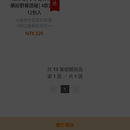
好禮
繽紛野餐提箱│4款口味
12包入
Q版迷你造型好抓握
4款口味都好好吃～
NT$
329
共
13
筆相關商品
第
1
頁 ／ 共
1
頁
1
關於稻味