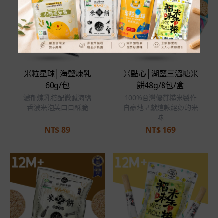
米粒星球│海鹽煉乳
米點心│湖鹽三溫糖米
60g/包
餅48g/8包/盒
濃郁煉乳搭配微鹹海鹽
100%台灣優質糙米製作
香濃米泡芙口口酥脆
自豪地呈獻這款絕妙的米
味
NT$
89
NT$
169