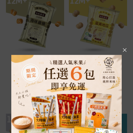
米粒星球│海味醬燒
米粒星球│蛋黃地瓜
80g/包
60g/包
濃郁經典的海味醬燒米泡
鹹蛋黃與地瓜的絕妙搭配
芙
搭配酥脆爽口的口感
鹹甜醬燒搭配天然米香氣
產銷履歷米泡芙點心
NT$
89
NT$
89