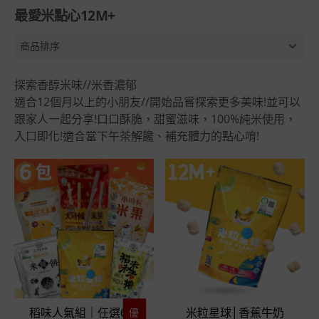
最愛米點心12M+
探索香醇米味//米香濃郁
適合12個月以上的小朋友//開始品嘗探索更多美味!並可以
跟家人一起分享!口口酥脆，甜蜜滋味，100%純米使用，
入口即化!適合當下午茶解饞、補充體力的點心唷!
稻味人氣組｜任選6包
米粒星球│香蕉牛奶