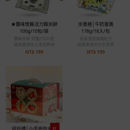
★醬味懷舊活力糙米餅
米香捲│牛奶蛋黃
100g/10包/袋
178g/18入/包
醬味米餅 榮獲ITQI2星
蛋香清甜減糖配方
鹹香醬燒加上海苔鮮味
甜甜香香的牛奶蛋黃
NT$
199
NT$
199
送好禮│小手迷你米果